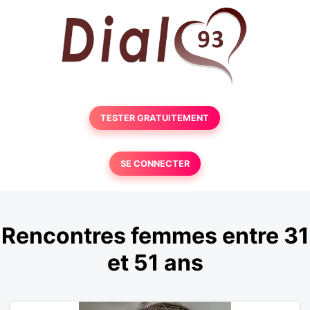
TESTER GRATUITEMENT
SE CONNECTER
Rencontres femmes entre 31
et 51 ans