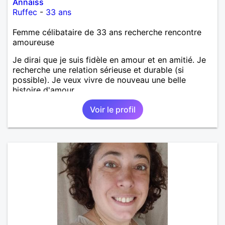
Annaïss
Ruffec
-
33 ans
Femme célibataire de 33 ans recherche rencontre
amoureuse
Je dirai que je suis fidèle en amour et en amitié. Je
recherche une relation sérieuse et durable (si
possible). Je veux vivre de nouveau une belle
histoire d'amour.
Voir le profil