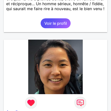
et réciproque… Un homme sérieux, honnête / fidèle,
qui saurait me faire rire à nouveau, est le bien venu !
Voir le profil