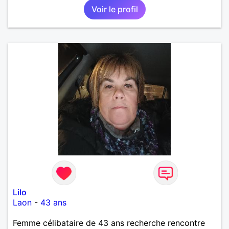
Voir le profil
Lilo
Laon
-
43 ans
Femme célibataire de 43 ans recherche rencontre