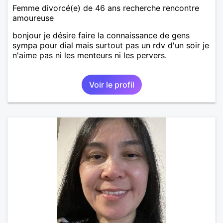
Femme divorcé(e) de 46 ans recherche rencontre
amoureuse
bonjour je désire faire la connaissance de gens
sympa pour dial mais surtout pas un rdv d'un soir je
n'aime pas ni les menteurs ni les pervers.
Voir le profil