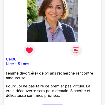
Cel06
Nice
-
51 ans
Femme divorcé(e) de 51 ans recherche rencontre
amoureuse
Pourquoi ne pas faire ce premier pas virtuel. La
vraie découverte sera pour demain. Sincérité et
délicatesse sont mes priorités.