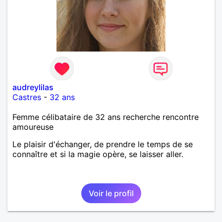
audreylilas
Castres
-
32 ans
Femme célibataire de 32 ans recherche rencontre
amoureuse
Le plaisir d'échanger, de prendre le temps de se
connaître et si la magie opère, se laisser aller.
Voir le profil