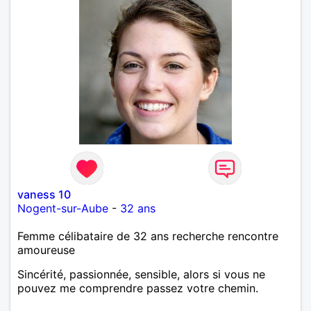
vaness 10
Nogent-sur-Aube
-
32 ans
Femme célibataire de 32 ans recherche rencontre
amoureuse
Sincérité, passionnée, sensible, alors si vous ne
pouvez me comprendre passez votre chemin.