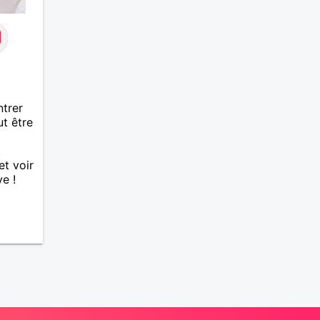
ntrer
t être
.
et voir
e !