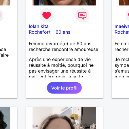
lolanikita
maeiv
Rochefort
-
60 ans
Roche
Femme divorcé(e) de 60 ans
Femme 
nce
recherche rencontre amoureuse
recher
faire
Après une expérience de vie
Je re
réussite à moitié, pourquoi ne
sympa,
pas envisager une réussite à
s'amus
part entière pour la suite !
moment
Voir le profil