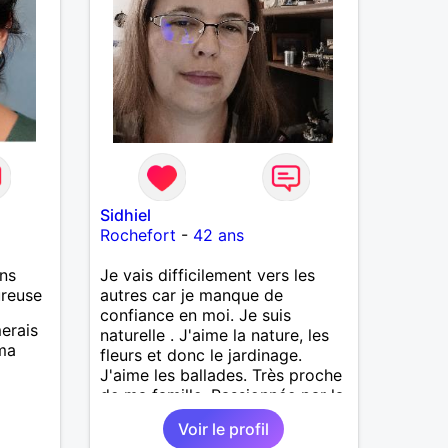
Sidhiel
Rochefort
-
42 ans
ns
Je vais difficilement vers les
ureuse
autres car je manque de
confiance en moi. Je suis
merais
naturelle . J'aime la nature, les
ma
fleurs et donc le jardinage.
J'aime les ballades. Très proche
de ma famille. Passionnée par la
féerie (j'aime les film et surtout
Voir le profil
livre du même genre)