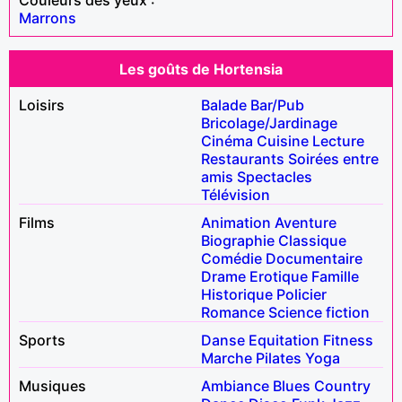
Marrons
Les goûts de Hortensia
Loisirs
Balade
Bar/Pub
Bricolage/Jardinage
Cinéma
Cuisine
Lecture
Restaurants
Soirées entre
amis
Spectacles
Télévision
Films
Animation
Aventure
Biographie
Classique
Comédie
Documentaire
Drame
Erotique
Famille
Historique
Policier
Romance
Science fiction
Sports
Danse
Equitation
Fitness
Marche
Pilates
Yoga
Musiques
Ambiance
Blues
Country