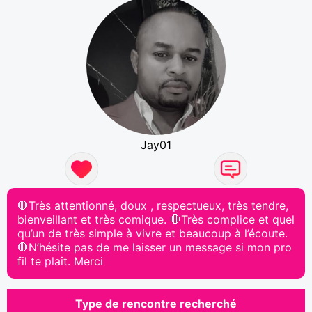
Jay01
🛑Très attentionné, doux , respectueux, très tendre,
bienveillant et très comique. 🛑Très complice et quel
qu’un de très simple à vivre et beaucoup à l’écoute.
🛑N’hésite pas de me laisser un message si mon pro
fil te plaît. Merci
Type de rencontre recherché