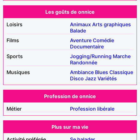
Les goûts de onnice
Loisirs
Animaux
Arts graphiques
Balade
Films
Aventure
Comédie
Documentaire
Sports
Jogging/Running
Marche
Randonnée
Musiques
Ambiance
Blues
Classique
Disco
Jazz
Variétés
Profession de onnice
Métier
Profession libérale
Plus sur ma vie
Activité préférée
Se balader